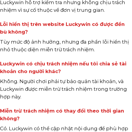
Luckywin hỗ trợ kiểm tra nhưng không chịu trách
nhiệm vì sự cố thuộc về đơn vị trung gian.
Lỗi hiển thị trên website Luckywin có được đền
bù không?
Tùy mức độ ảnh hưởng, nhưng đa phần lỗi hiển thị
nhỏ thuộc diện miễn trừ trách nhiệm.
Luckywin có chịu trách nhiệm nếu tôi chia sẻ tài
khoản cho người khác?
Không. Người chơi phải tự bảo quản tài khoản, và
Luckywin được miễn trừ trách nhiệm trong trường
hợp này.
Miễn trừ trách nhiệm có thay đổi theo thời gian
không?
Có. Luckywin có thể cập nhật nội dung để phù hợp