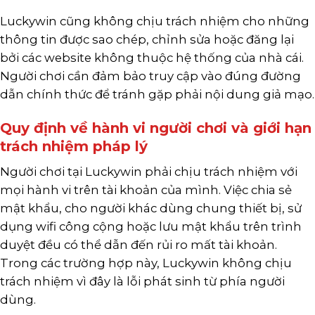
Luckywin cũng không chịu trách nhiệm cho những
thông tin được sao chép, chỉnh sửa hoặc đăng lại
bởi các website không thuộc hệ thống của nhà cái.
Người chơi cần đảm bảo truy cập vào đúng đường
dẫn chính thức để tránh gặp phải nội dung giả mạo.
Quy định về hành vi người chơi và giới hạn
trách nhiệm pháp lý
Người chơi tại Luckywin phải chịu trách nhiệm với
mọi hành vi trên tài khoản của mình. Việc chia sẻ
mật khẩu, cho người khác dùng chung thiết bị, sử
dụng wifi công cộng hoặc lưu mật khẩu trên trình
duyệt đều có thể dẫn đến rủi ro mất tài khoản.
Trong các trường hợp này, Luckywin không chịu
trách nhiệm vì đây là lỗi phát sinh từ phía người
dùng.