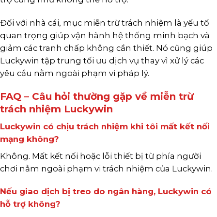
Đối với nhà cái, mục miễn trừ trách nhiệm là yếu tố
quan trọng giúp vận hành hệ thống minh bạch và
giảm các tranh chấp không cần thiết. Nó cũng giúp
Luckywin tập trung tối ưu dịch vụ thay vì xử lý các
yêu cầu nằm ngoài phạm vi pháp lý.
FAQ – Câu hỏi thường gặp về miễn trừ
trách nhiệm Luckywin
Luckywin có chịu trách nhiệm khi tôi mất kết nối
mạng không?
Không. Mất kết nối hoặc lỗi thiết bị từ phía người
chơi nằm ngoài phạm vi trách nhiệm của Luckywin.
Nếu giao dịch bị treo do ngân hàng, Luckywin có
hỗ trợ không?