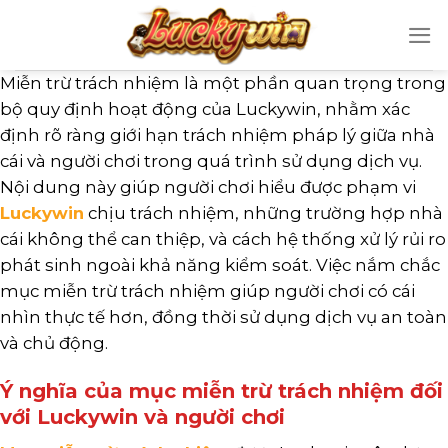
Chuyển
đến
nội
Miễn trừ trách nhiệm là một phần quan trọng trong
dung
bộ quy định hoạt động của Luckywin, nhằm xác
định rõ ràng giới hạn trách nhiệm pháp lý giữa nhà
cái và người chơi trong quá trình sử dụng dịch vụ.
Nội dung này giúp người chơi hiểu được phạm vi
Luckywin
chịu trách nhiệm, những trường hợp nhà
cái không thể can thiệp, và cách hệ thống xử lý rủi ro
phát sinh ngoài khả năng kiểm soát. Việc nắm chắc
mục miễn trừ trách nhiệm giúp người chơi có cái
nhìn thực tế hơn, đồng thời sử dụng dịch vụ an toàn
và chủ động.
Ý nghĩa của mục miễn trừ trách nhiệm đối
với Luckywin và người chơi