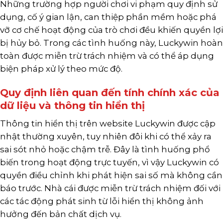
Những trường hợp người chơi vi phạm quy định sử
dụng, cố ý gian lận, can thiệp phần mềm hoặc phá
vỡ cơ chế hoạt động của trò chơi đều khiến quyền lợi
bị hủy bỏ. Trong các tình huống này, Luckywin hoàn
toàn được miễn trừ trách nhiệm và có thể áp dụng
biện pháp xử lý theo mức độ.
Quy định liên quan đến tính chính xác của
dữ liệu và thông tin hiển thị
Thông tin hiển thị trên website Luckywin được cập
nhật thường xuyên, tuy nhiên đôi khi có thể xảy ra
sai sót nhỏ hoặc chậm trễ. Đây là tình huống phổ
biến trong hoạt động trực tuyến, vì vậy Luckywin có
quyền điều chỉnh khi phát hiện sai số mà không cần
báo trước. Nhà cái được miễn trừ trách nhiệm đối với
các tác động phát sinh từ lỗi hiển thị không ảnh
hưởng đến bản chất dịch vụ.