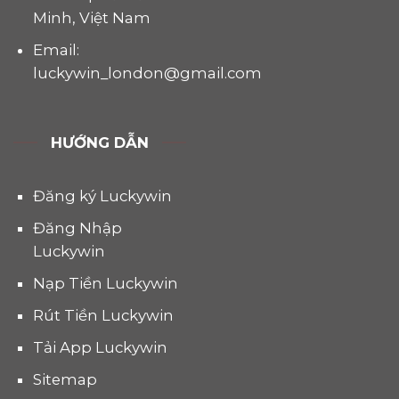
Minh, Việt Nam
Email:
luckywin_london@gmail.com
HƯỚNG DẪN
Đăng ký Luckywin
Đăng Nhập
Luckywin
Nạp Tiền Luckywin
Rút Tiền Luckywin
Tải App Luckywin
Sitemap