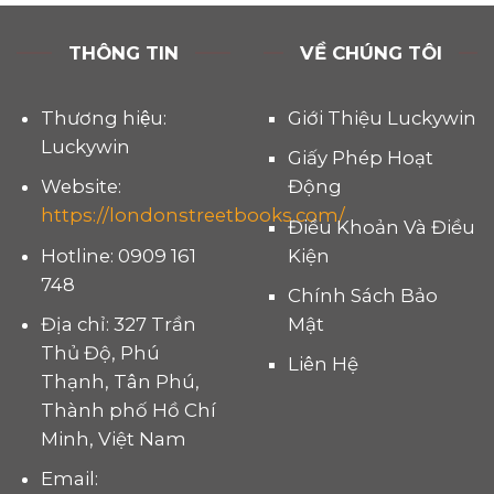
THÔNG TIN
VỀ CHÚNG TÔI
Thương hiệu:
Giới Thiệu Luckywin
Luckywin
Giấy Phép Hoạt
Website:
Động
https://londonstreetbooks.com/
Điều Khoản Và Điều
Hotline: 0909 161
Kiện
748
Chính Sách Bảo
Địa chỉ: 327 Trần
Mật
Thủ Độ, Phú
Liên Hệ
Thạnh, Tân Phú,
Thành phố Hồ Chí
Minh, Việt Nam
Email: