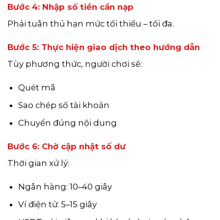
Bước 4: Nhập số tiền cần nạp
Phải tuân thủ hạn mức tối thiểu – tối đa.
Bước 5: Thực hiện giao dịch theo hướng dẫn
Tùy phương thức, người chơi sẽ:
Quét mã
Sao chép số tài khoản
Chuyển đúng nội dung
Bước 6: Chờ cập nhật số dư
Thời gian xử lý:
Ngân hàng: 10–40 giây
Ví điện tử: 5–15 giây