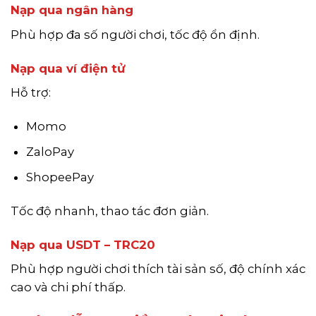
Nạp qua ngân hàng
Phù hợp đa số người chơi, tốc độ ổn định.
Nạp qua ví điện tử
Hỗ trợ:
Momo
ZaloPay
ShopeePay
Tốc độ nhanh, thao tác đơn giản.
Nạp qua USDT – TRC20
Phù hợp người chơi thích tài sản số, độ chính xác
cao và chi phí thấp.