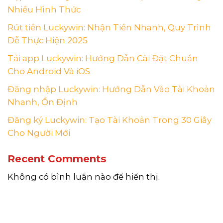
Nhiều Hình Thức
Rút tiền Luckywin: Nhận Tiền Nhanh, Quy Trình
Dễ Thực Hiện 2025
Tải app Luckywin: Hướng Dẫn Cài Đặt Chuẩn
Cho Android Và iOS
Đăng nhập Luckywin: Hướng Dẫn Vào Tài Khoản
Nhanh, Ổn Định
Đăng ký Luckywin: Tạo Tài Khoản Trong 30 Giây
Cho Người Mới
Recent Comments
Không có bình luận nào để hiển thị.