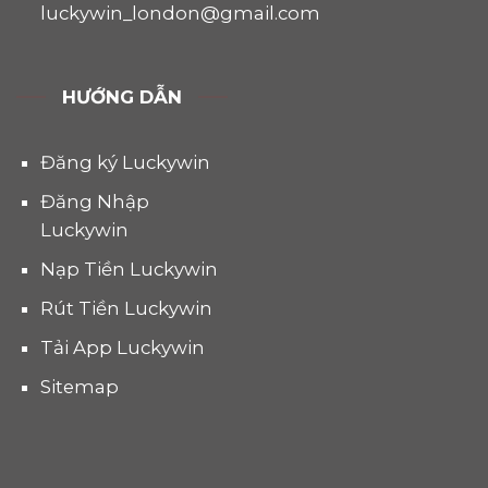
luckywin_london@gmail.com
HƯỚNG DẪN
Đăng ký Luckywin
Đăng Nhập
Luckywin
Nạp Tiền Luckywin
Rút Tiền Luckywin
Tải App Luckywin
Sitemap