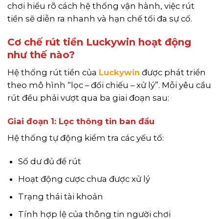
chơi hiểu rõ cách hệ thống vận hành, việc rút
tiền sẽ diễn ra nhanh và hạn chế tối đa sự cố.
Cơ chế rút tiền Luckywin hoạt động
như thế nào?
Hệ thống rút tiền của
Luckywin
được phát triển
theo mô hình “lọc – đối chiếu – xử lý”. Mỗi yêu cầu
rút đều phải vượt qua ba giai đoạn sau:
Giai đoạn 1: Lọc thông tin ban đầu
Hệ thống tự động kiểm tra các yếu tố:
Số dư đủ để rút
Hoạt động cược chưa được xử lý
Trạng thái tài khoản
Tính hợp lệ của thông tin người chơi