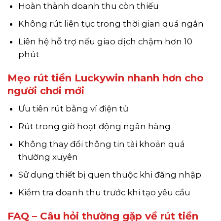
Hoàn thành doanh thu còn thiếu
Không rút liên tục trong thời gian quá ngắn
Liên hệ hỗ trợ nếu giao dịch chậm hơn 10
phút
Mẹo rút tiền Luckywin nhanh hơn cho
người chơi mới
Ưu tiên rút bằng ví điện tử
Rút trong giờ hoạt động ngân hàng
Không thay đổi thông tin tài khoản quá
thường xuyên
Sử dụng thiết bị quen thuộc khi đăng nhập
Kiểm tra doanh thu trước khi tạo yêu cầu
FAQ – Câu hỏi thường gặp về rút tiền