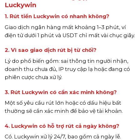
Luckywin
1. Rút tiền Luckywin có nhanh không?
Giao dịch ngân hàng mất khoảng 1–3 phút, ví
điện tử dưới 1 phút và USDT chỉ mất vài chục giây.
2. Vì sao giao dịch rút bị từ chối?
Lý do phổ biến gồm: sai thông tin người nhận,
doanh thu chưa đủ, IP truy cập lạ hoặc đang có
phiên cược chưa xử lý.
3. Rút Luckywin có cần xác minh không?
Một số yêu cầu rút lớn hoặc có dấu hiệu bất
thường sẽ cần xác minh để bảo vệ tài khoản.
4. Luckywin có hỗ trợ rút cả ngày không?
Có. Luckywin xử lý 24/7, bao gồm cả ngày lễ.